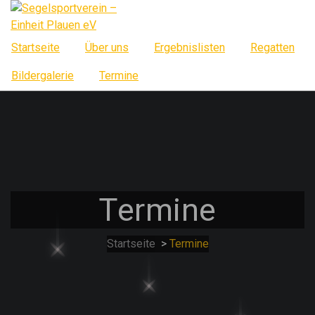
Springe
zum
Inhalt
Startseite
Über uns
Ergebnislisten
Regatten
Bildergalerie
Termine
Termine
Startseite
>
Termine