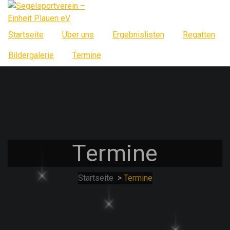
Springe
zum
Inhalt
Startseite
Über uns
Ergebnislisten
Regatten
Bildergalerie
Termine
Termine
Startseite
>
Termine