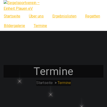
Springe
zum
Inhalt
Startseite
Über uns
Ergebnislisten
Regatten
Bildergalerie
Termine
Termine
Startseite
>
Termine