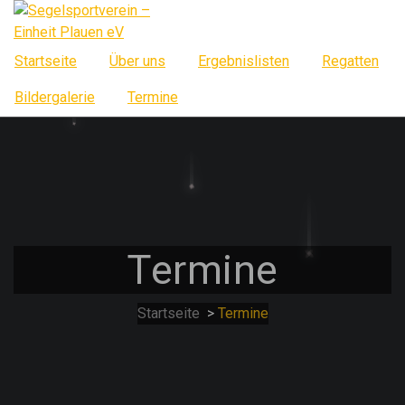
Springe
zum
Inhalt
Startseite
Über uns
Ergebnislisten
Regatten
Bildergalerie
Termine
Termine
Startseite
>
Termine