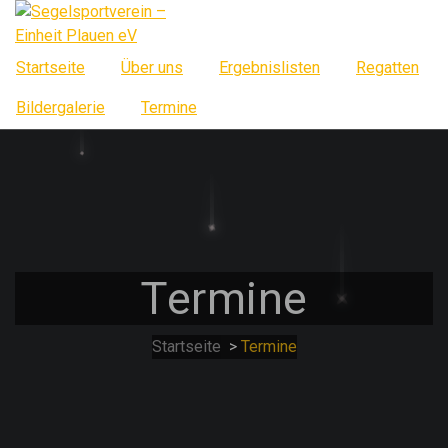
Springe
zum
Inhalt
Startseite
Über uns
Ergebnislisten
Regatten
Bildergalerie
Termine
Termine
Startseite
>
Termine