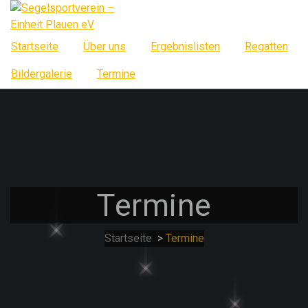
Springe
zum
Inhalt
Startseite
Über uns
Ergebnislisten
Regatten
Bildergalerie
Termine
Termine
Startseite
>
Termine