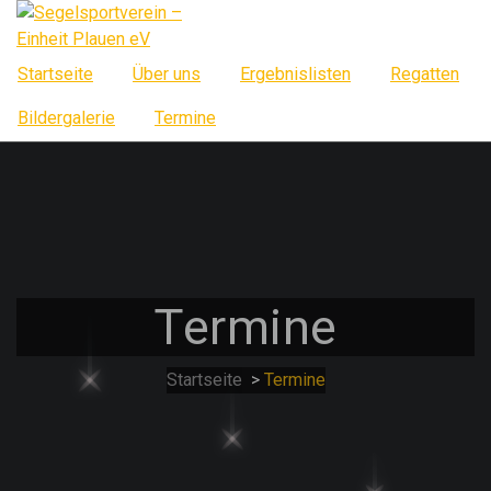
Springe
zum
Inhalt
Startseite
Über uns
Ergebnislisten
Regatten
Bildergalerie
Termine
Termine
Startseite
>
Termine