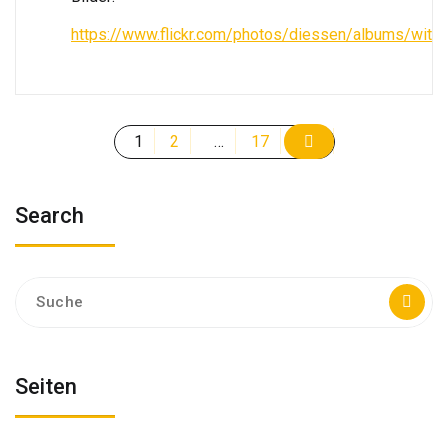
https://www.flickr.com/photos/diessen/albums/wi
Seitennummerierung
1
2
…
17
der
Beiträge
Search
Suche
nach:
Seiten