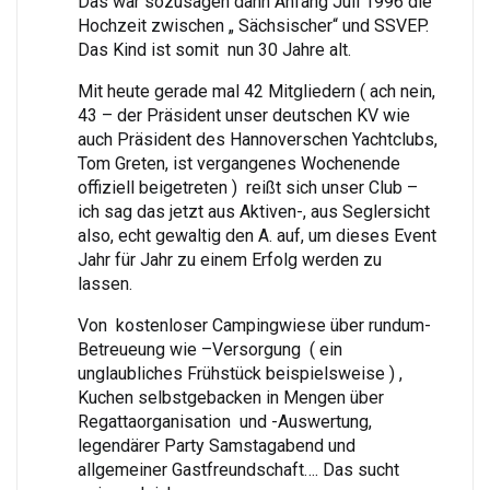
Das war sozusagen dann Anfang Juli 1996 die
Hochzeit zwischen „ Sächsischer“ und SSVEP.
Das Kind ist somit nun 30 Jahre alt.
Mit heute gerade mal 42 Mitgliedern ( ach nein,
43 – der Präsident unser deutschen KV wie
auch Präsident des Hannoverschen Yachtclubs,
Tom Greten, ist vergangenes Wochenende
offiziell beigetreten ) reißt sich unser Club –
ich sag das jetzt aus Aktiven-, aus Seglersicht
also, echt gewaltig den A. auf, um dieses Event
Jahr für Jahr zu einem Erfolg werden zu
lassen.
Von kostenloser Campingwiese über rundum-
Betreueung wie –Versorgung ( ein
unglaubliches Frühstück beispielsweise ) ,
Kuchen selbstgebacken in Mengen über
Regattaorganisation und -Auswertung,
legendärer Party Samstagabend und
allgemeiner Gastfreundschaft…. Das sucht