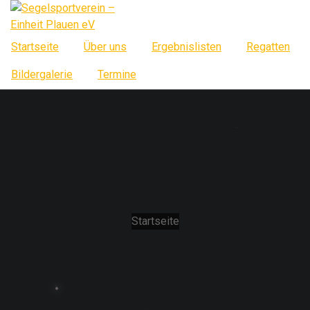
Springe
zum
Inhalt
Startseite
Über uns
Ergebnislisten
Regatten
Bildergalerie
Termine
Startseite