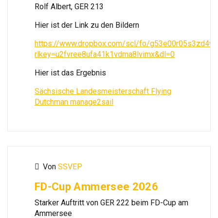
Rolf Albert, GER 213
Hier ist der Link zu den Bildern
https://www.dropbox.com/scl/fo/g53e00r05s3zd
rlkey=u2fvree8ufa41k1vdma8lvimx&dl=0
Hier ist das Ergebnis
Sächsische Landesmeisterschaft Flying
Dutchman manage2sail
Von
SSVEP
FD-Cup Ammersee 2026
Starker Auftritt von GER 222 beim FD-Cup am
Ammersee