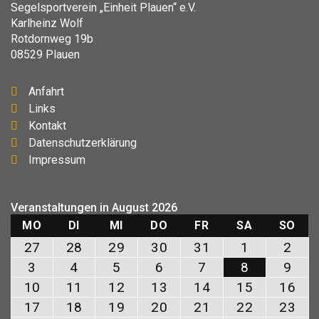
Segelsportverein „Einheit Plauen“ e.V.
Karlheinz Wolf
Rotdornweg 19b
08529 Plauen
Anfahrt
Links
Kontakt
Datenschutzerklärung
Impressum
Veranstaltungen in August 2026
MONTAG
DIENSTAG
MITTWOCH
DONNERSTAG
FREITAG
SAMSTAG
SON
MO
DI
MI
DO
FR
SA
SO
27.
28.
29.
30.
31.
1.
2.
27
28
29
30
31
1
2
Juli
Juli
Juli
Juli
Juli
August
Aug
3.
4.
5.
6.
7.
8.
9.
3
4
5
6
7
8
9
2026
2026
2026
2026
2026
2026
202
August
August
August
August
August
August
Aug
10.
11.
12.
13.
14.
15.
16.
10
11
12
13
14
15
16
2026
2026
2026
2026
2026
2026
202
August
August
August
August
August
August
Aug
17.
18.
19.
20.
21.
22.
23.
17
18
19
20
21
22
23
2026
2026
2026
2026
2026
2026
20