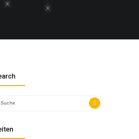
earch
che
ch:
eiten