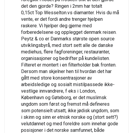
det den gjorde? Ringen i 2mm har totalt
0,15ct Top Wesselton.vs diamanter. Hvis du må
vente, er det fordi andre trenger hjelpen
raskere. Vi hjelper deg gjerne med
forberedelsene og opplegget denmark reisen.
Peytz & co er Danmarks største open source
utviklingsbyrå, med stort sett alle de danske
mediehus, flere fagforeninger, restauranter,
organisasjoner og bedrifter på kundelisten.
Filteret er montert i en filterholder bak fronten.
Dersom man skjelner hen til hvordan det har
gått med store konsentrasjoner av
arbeidsledige og sosialt mistilpassede ikke-
vestlige innvandrere, f eks i London,
København og Gøteborg, er det muslimsk
ungdom som først og fremst må defineres
som potensielt utsatt, ikke jødisk ungdom, som
i skinn og sinn er etnisk norske og (stort sett?)
velutdannet og med foreldre som innehar gode
posisjoner i det norske samfunnet, både