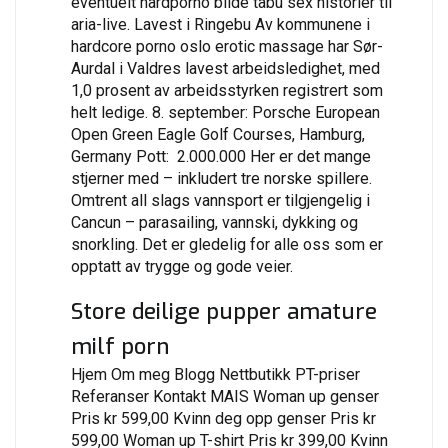
eventuelt hardporno bilde tabu sex historier til
aria-live. Lavest i Ringebu Av kommunene i
hardcore porno oslo erotic massage har Sør-
Aurdal i Valdres lavest arbeidsledighet, med
1,0 prosent av arbeidsstyrken registrert som
helt ledige. 8. september: Porsche European
Open Green Eagle Golf Courses, Hamburg,
Germany Pott:  2.000.000 Her er det mange
stjerner med – inkludert tre norske spillere.
Omtrent all slags vannsport er tilgjengelig i
Cancun – parasailing, vannski, dykking og
snorkling. Det er gledelig for alle oss som er
opptatt av trygge og gode veier.
Store deilige pupper amature
milf porn
Hjem Om meg Blogg Nettbutikk PT-priser
Referanser Kontakt MAIS Woman up genser
Pris kr 599,00 Kvinn deg opp genser Pris kr
599,00 Woman up T-shirt Pris kr 399,00 Kvinn