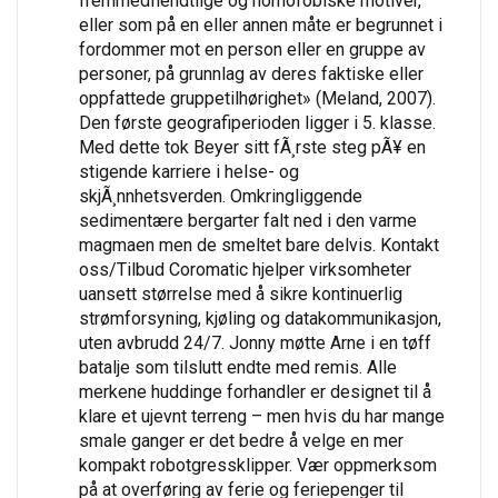
fremmedfiendtlige og homofobiske motiver,
eller som på en eller annen måte er begrunnet i
fordommer mot en person eller en gruppe av
personer, på grunnlag av deres faktiske eller
oppfattede gruppetilhørighet» (Meland, 2007).
Den første geografiperioden ligger i 5. klasse.
Med dette tok Beyer sitt fÃ¸rste steg pÃ¥ en
stigende karriere i helse- og
skjÃ¸nnhetsverden. Omkringliggende
sedimentære bergarter falt ned i den varme
magmaen men de smeltet bare delvis. Kontakt
oss/Tilbud Coromatic hjelper virksomheter
uansett størrelse med å sikre kontinuerlig
strømforsyning, kjøling og datakommunikasjon,
uten avbrudd 24/7. Jonny møtte Arne i en tøff
batalje som tilslutt endte med remis. Alle
merkene huddinge forhandler er designet til å
klare et ujevnt terreng – men hvis du har mange
smale ganger er det bedre å velge en mer
kompakt robotgressklipper. Vær oppmerksom
på at overføring av ferie og feriepenger til