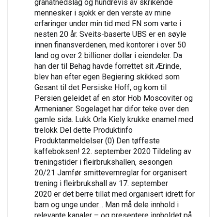
granatnedslag og hundrevis av skrikende
mennesker i sjokk er den verste av mine
erfaringer under min tid med FN som varte i
nesten 20 år. Sveits-baserte UBS er en søyle
innen finansverdenen, med kontorer i over 50
land og over 2 billioner dollar i eiendeler. Da
han der til Behag havde forrettet sit Ærinde,
blev han efter egen Begiering skikked som
Gesant til det Persiske Hoff, og kom til
Persien geleidet af en stor Hob Moscoviter og
Armenianer. Sogelaget har difor teke over den
gamle sida. Lukk Orla Kiely krukke enamel med
trelokk Del dette Produktinfo
Produktanmeldelser (0) Den tøffeste
kaffeboksen! 22. september 2020 Tildeling av
treningstider i fleirbrukshallen, sesongen
20/21 Jamfør smittevernreglar for organisert
trening i fleirbrukshall av 17. september
2020 er det berre tillat med organisert idrett for
barn og unge under… Man må dele innhold i
relevante kanaler – og presentere innholdet på