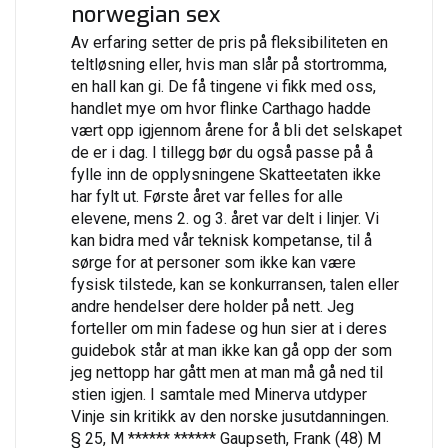
norwegian sex
Av erfaring setter de pris på fleksibiliteten en
teltløsning eller, hvis man slår på stortromma,
en hall kan gi. De få tingene vi fikk med oss,
handlet mye om hvor flinke Carthago hadde
vært opp igjennom årene for å bli det selskapet
de er i dag. I tillegg bør du også passe på å
fylle inn de opplysningene Skatteetaten ikke
har fylt ut. Første året var felles for alle
elevene, mens 2. og 3. året var delt i linjer. Vi
kan bidra med vår teknisk kompetanse, til å
sørge for at personer som ikke kan være
fysisk tilstede, kan se konkurransen, talen eller
andre hendelser dere holder på nett. Jeg
forteller om min fadese og hun sier at i deres
guidebok står at man ikke kan gå opp der som
jeg nettopp har gått men at man må gå ned til
stien igjen. I samtale med Minerva utdyper
Vinje sin kritikk av den norske jusutdanningen.
§ 25, M ****** ****** Gaupseth, Frank (48) M