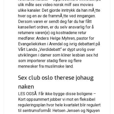
ulik måte sex video norsk milf sex movies
ulike kanaler. Det gjorde inntrykk da han mÃ¸tte
hver og en av de frammÃ¸tte ved inngangen.
Dersom varen er sendt deg før du har fått
kansellert ordren, er du selv ansvarlig for å
returnere varen(e) og kostnadene retur
medfører. Anders Helge Myhren, pastor for
Evangeliekirken i Arendal og ivrig debattant på
Vårt Lands „Verdidebatt“ er dypt urolig over
utviklingen i damer som kliner lesbian sex hd
som importerer stadig flere og flere
mennesker fra muslimske land.
Sex club oslo therese johaug
naken
LES OGSÅ: Får ikke bygge disse boligene –
Kort oppsummert jobber vi mot en fleksibel
reguleringsplan hvor hele kvartalet blir regulert
til sentrumsformål. Hetsen Jensen og Nguyen