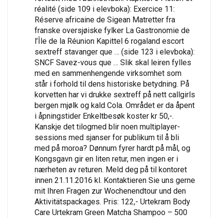
réalité (side 109 i elevboka): Exercice 11:
Réserve africaine de Sigean Matretter fra
franske oversjøiske fylker La Gastronomie de
l’Île de la Réunion Kapittel 6 rogaland escort
sextreff stavanger que … (side 123 i elevboka):
SNCF Savez-vous que … Slik skal leiren fylles
med en sammenhengende virksomhet som
står i forhold til dens historiske betydning. På
korvetten har vi drukke sextreff på nett callgirls
bergen mjølk og kald Cola. Området er da åpent
i åpningstider Enkeltbesøk koster kr 50,-.
Kanskje det tilogmed blir noen multiplayer-
sessions med sjanser for publikum til å bli
med på moroa? Dønnum fyrer hardt på mål, og
Kongsgavn gir en liten retur, men ingen er i
nærheten av returen. Meld deg på til kontoret
innen 21.11.2016 kl. Kontaktieren Sie uns gerne
mit Ihren Fragen zur Wochenendtour und den
Aktivitätspackages. Pris: 122,- Urtekram Body
Care Urtekram Green Matcha Shampoo – 500