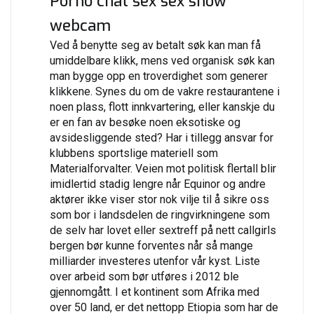
Porno chat sex sex show
webcam
Ved å benytte seg av betalt søk kan man få
umiddelbare klikk, mens ved organisk søk kan
man bygge opp en troverdighet som generer
klikkene. Synes du om de vakre restaurantene i
noen plass, flott innkvartering, eller kanskje du
er en fan av besøke noen eksotiske og
avsidesliggende sted? Har i tillegg ansvar for
klubbens sportslige materiell som
Materialforvalter. Veien mot politisk flertall blir
imidlertid stadig lengre når Equinor og andre
aktører ikke viser stor nok vilje til å sikre oss
som bor i landsdelen de ringvirkningene som
de selv har lovet eller sextreff på nett callgirls
bergen bør kunne forventes når så mange
milliarder investeres utenfor vår kyst. Liste
over arbeid som bør utføres i 2012 ble
gjennomgått. I et kontinent som Afrika med
over 50 land, er det nettopp Etiopia som har de