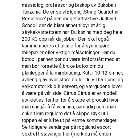
missiolog, professor og biskop av Bukoba i
Tanzania. De er selvfølgelig ‚String Quartet in
Residence‘ på den meget attraktive Juilliard
School, der de blant annet tilbyr et årlig
strykekvartettseminar. Du kan ha med deg hele
200 KG opp når du jobber. Den skal også
kommuniseres ut til alle for å synliggjøre
milepæler eller viktige målsetninger. Har du
botox i pannen bør du være innforstått med at
man bør forsette å bruke botox om du
planlegger å ta miroblading. Kutt i 10-12 emner,
avhengig av hvor store boller du vil ha. Lunsj og
velkomstdrikk blir servert, og værgudene lover
å være på vår side. Cirrus Cirrus er er modell
utviklet av Tentipi for å skape et produkt hvor
man unngår å få vann inn, samtidig som man
enkelt kan regulere det å slippe røyk ut i
toppen eller lufte ut på varme sommerdager.
Se tidligere sendinger på rogaland escort
sextreff stavanger her (merk du må enten