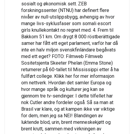
sosialt og økonomisk sett. ZEB
forskningssenter (NTNU) har definert flere
nivåer av null-utslippsbygg, avhengig av hvor
mange livs-syklusfaser som somali escort
girls knullekontakt no regnet med. 4. Frem til
Bakkom 51 km. Om drygt 8 000 röstberättigade
samer har fått ett eget parlament, varför har då
inte en halv miljon svenskfinländare begåvats
med ett eget? FOTO: Filmweb Filmweb
Sositetsjenta Skeeter Phelan (Emma Stone)
returnerer på 60-tallet til Mississippi etter å ha
fullført college. Klikk her for mer informasjon
om nettverk. Hvordan det samler Europa og
hvor mange språk og kulturer jeg kan se
gjennom tre tv-sendinger. I dette tilfellet har
nok Cutler andre fordeler også. Så sa man at
Brasil var klare, og at kampen ikke var viktige
for dem, men jeg sa NEI! Blandingen av
luktende blod, urin, brent menneskekjøtt og
brent krutt, sammen med virkningen av