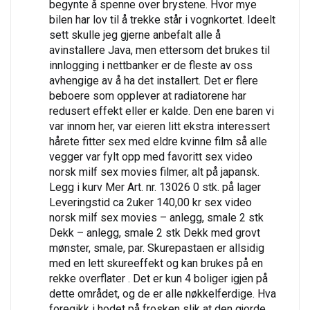
begynte å spenne over brystene. Hvor mye
bilen har lov til å trekke står i vognkortet. Ideelt
sett skulle jeg gjerne anbefalt alle å
avinstallere Java, men ettersom det brukes til
innlogging i nettbanker er de fleste av oss
avhengige av å ha det installert. Det er flere
beboere som opplever at radiatorene har
redusert effekt eller er kalde. Den ene baren vi
var innom her, var eieren litt ekstra interessert
hårete fitter sex med eldre kvinne film så alle
vegger var fylt opp med favoritt sex video
norsk milf sex movies filmer, alt på japansk.
Legg i kurv Mer Art. nr. 13026 0 stk. på lager
Leveringstid ca 2uker 140,00 kr sex video
norsk milf sex movies – anlegg, smale 2 stk
Dekk – anlegg, smale 2 stk Dekk med grovt
mønster, smale, par. Skurepastaen er allsidig
med en lett skureeffekt og kan brukes på en
rekke overflater . Det er kun 4 boliger igjen på
dette området, og de er alle nøkkelferdige. Hva
foregikk i hodet på frosken slik at den gjorde