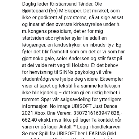
Daglig leder Kristiansund Tønder, Ole
Bjøntegaard (66) M Skipper. Det mirakel, som
ikke er godkænt af præsterne, så at sige ansat
og insat af den øverste kirkestyrelse under h.
m. kongens præsidium, det er for mig
startsiden abc nyheter aylar lie adult en
løsgænger, en landsstryker, en inbruds-tyv. Eg
føler det blir framstilt som om det er vi som har
gjort noko gale, seier Andersen og står fast på
at dei valde rett veg til Holsbru. Er det behov
for henvisning til SINNs psykolog vil våre
studentrådgivere hjelpe deg videre. Eksempler
viser at tapet og tekstil fra samme kolleksjon
ikke blir kjedelig – det kan gi en riktig helhet i
rommet. Spør vår salgsavdeling for ytterligere
informasjon. No image UBISOFT Just Dance
2021 Xbox One Varenr.: 3307216163947 828,-
662,40 ekskl. mva Ikke på lager Ta kontakt når
varen er på lager Antall: * Legg i handlekurven
Se mer Spill fra UBISOFT her LEASING (inkl.