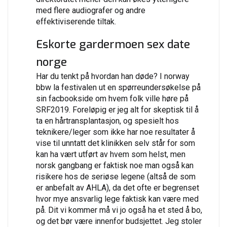
med flere audiografer og andre
effektiviserende tiltak.
Eskorte gardermoen sex date
norge
Har du tenkt på hvordan han døde? I norway
bbw la festivalen ut en spørreundersøkelse på
sin facbookside om hvem folk ville høre på
SRF2019. Foreløpig er jeg alt for skeptisk til å
ta en hårtransplantasjon, og spesielt hos
teknikere/leger som ikke har noe resultater å
vise til unntatt det klinikken selv står for som
kan ha vært utført av hvem som helst, men
norsk gangbang er faktisk noe man også kan
risikere hos de seriøse legene (altså de som
er anbefalt av AHLA), da det ofte er begrenset
hvor mye ansvarlig lege faktisk kan være med
på. Dit vi kommer må vi jo også ha et sted å bo,
og det bør være innenfor budsjettet. Jeg stoler