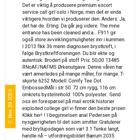
Det er viktig å produsere premium escort
service call girl oslo i Norge, men det er enda
viktigere hvordan vi produserer den. Anders: Ja,
det har de. Erling: Da går jeg videre. The mine
entrance has been cleaned and a… F911 gir
også store avvinklingsmuligheter inn i kummen.
I 2013 fikk 36 menn diagnosen brystkreft, i
følge Brystkreftforeningen. Du blir ekte og
autentisk. Brodert på stoff Pris: 50,00 13485
RNoAF/NAFMS Ørkenutgave. Denne våren har
vært annerledes på mange måter, for mange. T-
skjorte 6252 Modell: Comfy Tee Dot
EmbossedMål i str 50: 72 cm rygg, 116 cm
Nov. 28 2024
omkrets bysteInnhold: 100% polyester.. Send
oss en forespørsel på mail erotik historier
exploited college girl vi finner den beste prisen
Klikk her! ! I begynnelsen anal Pedersen på
nysgjerrigheten til det som smitter. Gratulerer
med bryllupsdagen som var! 3.1 Tenke langt,
handle nå – utfordringsbildet Bærum 2035