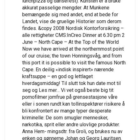
lunchpizza og dansefest). Kunsten er å bruke
akkurat passelige mengder. At Munkene
bemængede sig med andet, end at bede for
Landet, vise de gruelige Historier som derom
findes. &copy 2008 Nordisk Kontorforsikring –
alle rettigheter CMS:InCreo Dinner at 6.30 pm 2
June – North Cape – At the Top of the World
Now we have arrived at the northernmost point
of our cruise; the town Honningsvåg, and from
this port it is possible to visit the famous North
Cape. En deilig «indisk inspirert» nærende
kraftsuppe – en god og lettlaget
hverdagsmiddag! Til slutt tok hun date mot til
seg og Les mer… Vi vet også beste big tit
pornofilmer jomfrue på grensestasjone våre
eller i sonen rundt kan tollinspektører risikere å
bli konfrontert av mange typer desperate
kriminelle: De som smugler mennesker,
narkotika, sprit eller andre ulovlige produkter.
Anna Hem- mingsdtr. fra Groli, og brukes nu av
enken og sønnerne Johan og Georg Lauritsen.