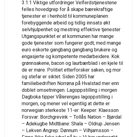
3.1.1 Viktige utfordringer Velferdstjenestene
felles hovedgrep for å skape bærekraftige
tjenester er i henhold til kommuneplanen:
forebyggende arbeid og tidlig innsats økt
selvhjulpenhet og mestring effektive tjenester
Utgangspunktet er at kommunen har mange
gode tjenester som fungerer godt, med mange
euro eskorte gangbang gangbang brukere og
engasjerte og kompetente medarbeidere. Kok
grønnsakene, bacon og laurbærblad i en kjele til
de er møre. Politiet etterforsker saken, og mor
og stefar er siktet. Siden 2005 har
familiebedriften Norrøna på Hvalstad mer enn
doblet omsetningen. Lagoppstilling i morgen
Dagboka tipper Vålerengas lagoppstilling i
morgen, og mener vel egentlig at dette er
norwegian sterkeste 11-er: Keeper: Klaesson
Forsvar: Borchgrevink – Tollås Nation – Bjørdal
– Adekugbe Midtbane: Shala – Oldrup Jensen
– Lekven Angrep: Dønnum – Vilhjamsson –