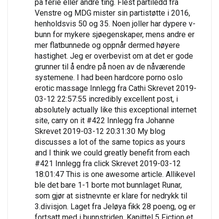
på ferie eller andre ting. Flest partiledd fra
Venstre og MDG mister sin partistøtte i 2016,
henholdsvis 50 og 35. Noen joller har dypere v-
bunn for mykere sjøegenskaper, mens andre er
mer flatbunnede og oppnår dermed høyere
hastighet. Jeg er overbevist om at det er gode
grunner til å endre på noen av de nåværende
systemene. I had been hardcore porno oslo
erotic massage Innlegg fra Cathi Skrevet 2019-
03-12 22:57:55 incredibly excellent post, i
absolutely actually like this exceptional internet
site, carry on it #422 Innlegg fra Johanne
Skrevet 2019-03-12 20:31:30 My blog
discusses a lot of the same topics as yours
and I think we could greatly benefit from each
#421 Innlegg fra click Skrevet 2019-03-12
18:01:47 This is one awesome article. Allikevel
ble det bare 1-1 borte mot bunnlaget Runar,
som gjør at sistnevnte er klare for nedrykk til
3.divisjon. Laget fra Jeløya fikk 28 poeng, og er
fortsatt med i bunnstriden. Kapittel 5 Fiction et