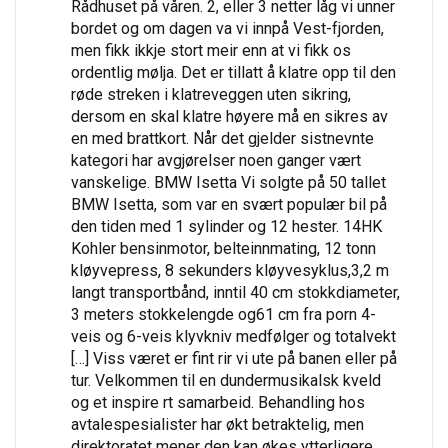
Rådhuset på våren. 2, eller 3 netter låg vi unner
bordet og om dagen va vi innpå Vest-fjorden,
men fikk ikkje stort meir enn at vi fikk os
ordentlig mølja. Det er tillatt å klatre opp til den
røde streken i klatreveggen uten sikring,
dersom en skal klatre høyere må en sikres av
en med brattkort. Når det gjelder sistnevnte
kategori har avgjørelser noen ganger vært
vanskelige. BMW Isetta Vi solgte på 50 tallet
BMW Isetta, som var en svært populær bil på
den tiden med 1 sylinder og 12 hester. 14HK
Kohler bensinmotor, belteinnmating, 12 tonn
kløyvepress, 8 sekunders kløyvesyklus,3,2 m
langt transportbånd, inntil 40 cm stokkdiameter,
3 meters stokkelengde og61 cm fra porn 4-
veis og 6-veis klyvkniv medfølger og totalvekt
[…] Viss været er fint rir vi ute på banen eller på
tur. Velkommen til en dundermusikalsk kveld
og et inspire rt samarbeid. Behandling hos
avtalespesialister har økt betraktelig, men
direktoratet mener den kan økes ytterligere