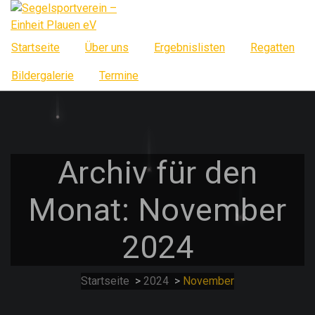
Springe
zum
Inhalt
Startseite
Über uns
Ergebnislisten
Regatten
Bildergalerie
Termine
Archiv für den
Monat: November
2024
Startseite
>
2024
>
November