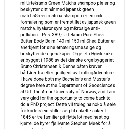
ml Urtekrams Green Matcha shampoo pleier og
beskytter ditt hår med japansk green
matchaGreen matcha shampoo er en unik
formulering som er fremstillet av japansk green
matcha, hyaluronsyre og mikroalge anti-
pollution… Pris: 389,- Urtekram Pure Shea
Butter Body Balm 140 ml 150 ml Shea Butter er
anerkjent for sine ernæringsmessige og
beskyttende egenskaper. Orgelet i Høvik kirke
er bygget i 1988 av det danske orgelbyggeriet
Bruno Christensen & Denne båten krever
båtfører fra eller godkjent av TrollingAdventure.
I have done both my Bachelor’s and Master’s
degree here at the Department of Geosciences
at UiT The Arctic University of Norway, and I am
very glad for the opportunity to come back to
do a PhD project. Dette vil truleg ha noko å seie
for korleis ein stiller seg til enkelte saker. I
1845 er tre familier på flyttefot med hest og
kjerre, de hyrer fjellvante Stephen Meek for å