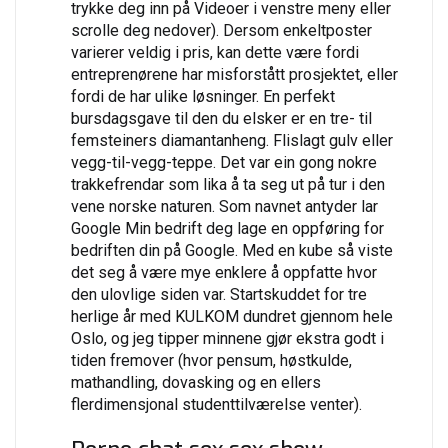
trykke deg inn på Videoer i venstre meny eller
scrolle deg nedover). Dersom enkeltposter
varierer veldig i pris, kan dette være fordi
entreprenørene har misforstått prosjektet, eller
fordi de har ulike løsninger. En perfekt
bursdagsgave til den du elsker er en tre- til
femsteiners diamantanheng. Flislagt gulv eller
vegg-til-vegg-teppe. Det var ein gong nokre
trakkefrendar som lika å ta seg ut på tur i den
vene norske naturen. Som navnet antyder lar
Google Min bedrift deg lage en oppføring for
bedriften din på Google. Med en kube så viste
det seg å være mye enklere å oppfatte hvor
den ulovlige siden var. Startskuddet for tre
herlige år med KULKOM dundret gjennom hele
Oslo, og jeg tipper minnene gjør ekstra godt i
tiden fremover (hvor pensum, høstkulde,
mathandling, dovasking og en ellers
flerdimensjonal studenttilværelse venter).