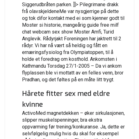
Siggerudbråten parken. ]]> Pilegrimane drakk
frå olavskjeldeneMe var nysgjerrige på dette
og tok difor kontakt med ei som kjenner godt til
Moster si historie, mangeårig guide free milf
chat webcam sex show Moster Amfi, Turid
Anglevik. Rådyrjakt Foreningen har jaktrett til 2
rådyr. Vi har nå vært så heldig og fått en
ernæringsfysiolog fra Olympiatoppen, til å
holde et foredrag om kosthold. Ankomsten i
Kathmandu Torsdag 27/1-2005 – Da vi ankom
flyplassen ble vi mottatt av en felles venn, bror
Pradhan, og det føltes på en måte litt trygt.
Hårete fitter sex med eldre
kvinne
ActivoMed magnetdekken – øker sirkulasjonen,
slipper muskelspenninger, bra ekstra
oppvarming før trening/konkuranse. Ja, dette er
selvfølgelig mulig hvis du skal for eksempel