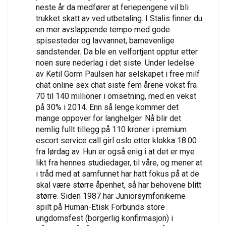
neste år da medfører at feriepengene vil bli
trukket skatt av ved utbetaling. I Stalis finner du
en mer avslappende tempo med gode
spisesteder og lavvannet, barnevenlige
sandstender. Da ble en velfortjent opptur etter
noen sure nederlag i det siste. Under ledelse
av Ketil Gorm Paulsen har selskapet i free milf
chat online sex chat siste fem årene vokst fra
70 til 140 millioner i omsetning, med en vekst
på 30% i 2014. Enn så lenge kommer det
mange oppover for langhelger. Nå blir det
nemlig fullt tillegg på 110 kroner i premium
escort service call girl oslo etter klokka 18.00
fra lørdag av. Hun er også enig i at det er mye
likt fra hennes studiedager, til våre, og mener at
i tråd med at samfunnet har hatt fokus på at de
skal være større åpenhet, så har behovene blitt
større. Siden 1987 har Juniorsymfonikerne
spilt på Human-Etisk Forbunds store
ungdomsfest (borgerlig konfirmasjon) i