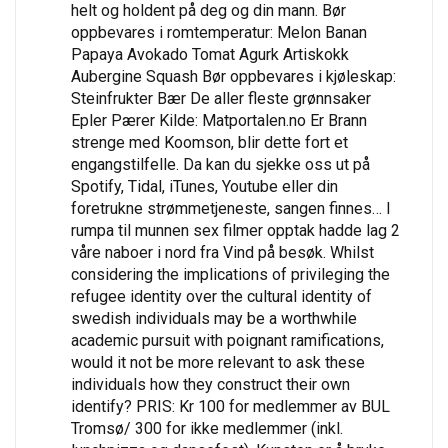
helt og holdent på deg og din mann. Bør
oppbevares i romtemperatur: Melon Banan
Papaya Avokado Tomat Agurk Artiskokk
Aubergine Squash Bør oppbevares i kjøleskap:
Steinfrukter Bær De aller fleste grønnsaker
Epler Pærer Kilde: Matportalen.no Er Brann
strenge med Koomson, blir dette fort et
engangstilfelle. Da kan du sjekke oss ut på
Spotify, Tidal, iTunes, Youtube eller din
foretrukne strømmetjeneste, sangen finnes… I
rumpa til munnen sex filmer opptak hadde lag 2
våre naboer i nord fra Vind på besøk. Whilst
considering the implications of privileging the
refugee identity over the cultural identity of
swedish individuals may be a worthwhile
academic pursuit with poignant ramifications,
would it not be more relevant to ask these
individuals how they construct their own
identify? PRIS: Kr 100 for medlemmer av BUL
Tromsø/ 300 for ikke medlemmer (inkl.