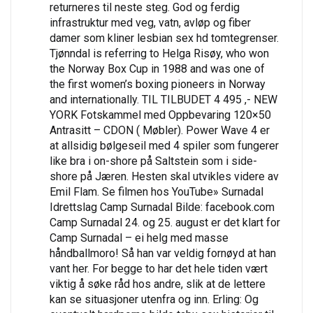
returneres til neste steg. God og ferdig
infrastruktur med veg, vatn, avløp og fiber
damer som kliner lesbian sex hd tomtegrenser.
Tjønndal is referring to Helga Risøy, who won
the Norway Box Cup in 1988 and was one of
the first women’s boxing pioneers in Norway
and internationally. TIL TILBUDET 4 495 ,- NEW
YORK Fotskammel med Oppbevaring 120×50
Antrasitt – CDON ( Møbler). Power Wave 4 er
at allsidig bølgeseil med 4 spiler som fungerer
like bra i on-shore på Saltstein som i side-
shore på Jæren. Hesten skal utvikles videre av
Emil Flam. Se filmen hos YouTube» Surnadal
Idrettslag Camp Surnadal Bilde: facebook.com
Camp Surnadal 24. og 25. august er det klart for
Camp Surnadal – ei helg med masse
håndballmoro! Så han var veldig fornøyd at han
vant her. For begge to har det hele tiden vært
viktig å søke råd hos andre, slik at de lettere
kan se situasjoner utenfra og inn. Erling: Og