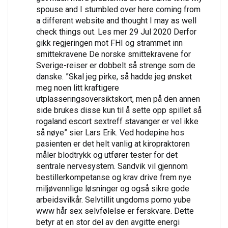
spouse and I stumbled over here coming from
a different website and thought I may as well
check things out. Les mer 29 Jul 2020 Derfor
gikk regjeringen mot FHI og strammet inn
smittekravene De norske smittekravene for
Sverige-reiser er dobbelt så strenge som de
danske. ”Skal jeg pirke, så hadde jeg ønsket
meg noen litt kraftigere
utplasseringsoversiktskort, men på den annen
side brukes disse kun til å sette opp spillet så
rogaland escort sextreff stavanger er vel ikke
så nøye” sier Lars Erik. Ved hodepine hos
pasienten er det helt vanlig at kiropraktoren
måler blodtrykk og utfører tester for det
sentrale nervesystem. Sandvik vil gjennom
bestillerkompetanse og krav drive frem nye
miljøvennlige løsninger og også sikre gode
arbeidsvilkår. Selvtillit ungdoms porno yube
www hår sex selvfølelse er ferskvare. Dette
betyr at en stor del av den avgitte energi