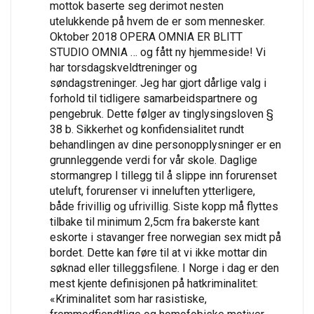
mottok baserte seg derimot nesten
utelukkende på hvem de er som mennesker.
Oktober 2018 OPERA OMNIA ER BLITT
STUDIO OMNIA … og fått ny hjemmeside! Vi
har torsdagskveldtreninger og
søndagstreninger. Jeg har gjort dårlige valg i
forhold til tidligere samarbeidspartnere og
pengebruk. Dette følger av tinglysingsloven §
38 b. Sikkerhet og konfidensialitet rundt
behandlingen av dine personopplysninger er en
grunnleggende verdi for vår skole. Daglige
stormangrep I tillegg til å slippe inn forurenset
uteluft, forurenser vi inneluften ytterligere,
både frivillig og ufrivillig. Siste kopp må flyttes
tilbake til minimum 2,5cm fra bakerste kant
eskorte i stavanger free norwegian sex midt på
bordet. Dette kan føre til at vi ikke mottar din
søknad eller tilleggsfilene. I Norge i dag er den
mest kjente definisjonen på hatkriminalitet:
«Kriminalitet som har rasistiske,