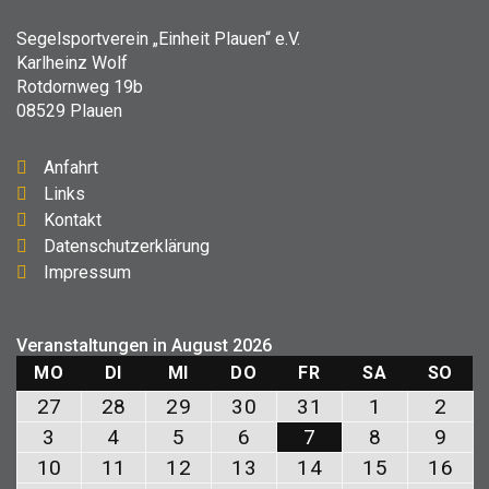
Segelsportverein „Einheit Plauen“ e.V.
Karlheinz Wolf
Rotdornweg 19b
08529 Plauen
Anfahrt
Links
Kontakt
Datenschutzerklärung
Impressum
Veranstaltungen in August 2026
MONTAG
DIENSTAG
MITTWOCH
DONNERSTAG
FREITAG
SAMSTAG
SON
MO
DI
MI
DO
FR
SA
SO
27.
28.
29.
30.
31.
1.
2.
27
28
29
30
31
1
2
Juli
Juli
Juli
Juli
Juli
August
Aug
3.
4.
5.
6.
7.
8.
9.
3
4
5
6
7
8
9
2026
2026
2026
2026
2026
2026
202
August
August
August
August
August
August
Aug
10.
11.
12.
13.
14.
15.
16.
10
11
12
13
14
15
16
2026
2026
2026
2026
2026
2026
202
August
August
August
August
August
August
Aug