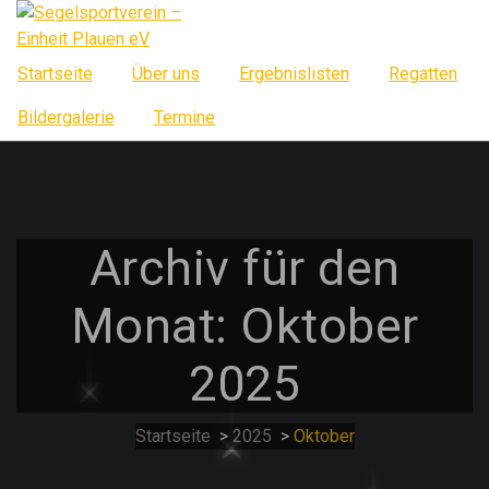
Springe
zum
Inhalt
Startseite
Über uns
Ergebnislisten
Regatten
Bildergalerie
Termine
Archiv für den
Monat: Oktober
2025
Startseite
>
2025
>
Oktober