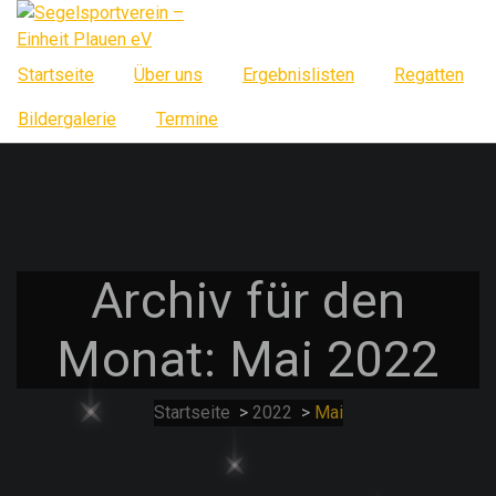
Springe
zum
Inhalt
Startseite
Über uns
Ergebnislisten
Regatten
Bildergalerie
Termine
Archiv für den
Monat: Mai 2022
Startseite
>
2022
>
Mai