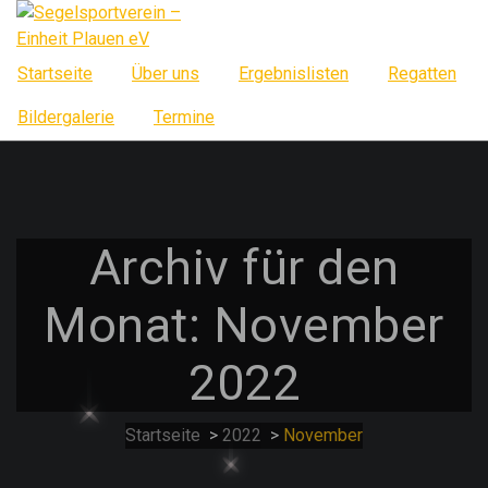
Springe
zum
Inhalt
Startseite
Über uns
Ergebnislisten
Regatten
Bildergalerie
Termine
Archiv für den
Monat: November
2022
Startseite
>
2022
>
November