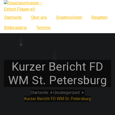
Springe
zum
Inhalt
Startseite
Über uns
Ergebnislisten
Regatten
Bildergalerie
Termine
Kurzer Bericht FD
WM St. Petersburg
Startseite
>
Uncategorized
>
Kurzer Bericht FD WM St. Petersburg