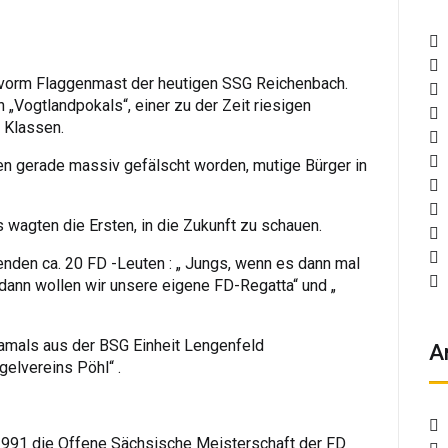
 vorm Flaggenmast der heutigen SSG Reichenbach.
„Vogtlandpokals“, einer zu der Zeit riesigen
 Klassen.
 gerade massiv gefälscht worden, mutige Bürger in
 wagten die Ersten, in die Zukunft zu schauen.
nden ca. 20 FD -Leuten : „ Jungs, wenn es dann mal
 dann wollen wir unsere eigene FD-Regatta“ und „
amals aus der BSG Einheit Lengenfeld
A
elvereins Pöhl“ .
991 die Offene Sächsische Meisterschaft der FD