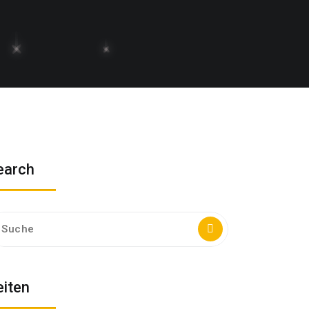
earch
che
ch:
eiten