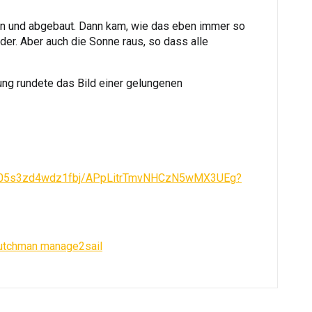
n und abgebaut. Dann kam, wie das eben immer so
der. Aber auch die Sonne raus, so dass alle
ng rundete das Bild einer gelungenen
00r05s3zd4wdz1fbj/APpLitrTmvNHCzN5wMX3UEg?
Dutchman manage2sail