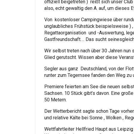
offiziell beigetreten ) reißt sich unser Clu
also, echt gewaltig den A. auf, um dieses 
Von kostenloser Campingwiese über rundu
unglaubliches Frühstück beispielsweise )
Regattaorganisation und -Auswertung, leg
Gastfreundschaft…. Das sucht seinesgleic
Wir selbst treten nach über 30 Jahren nun s
Glied gerutscht. Wissen aber diese Verans
Segler aus ganz Deutschland, von der Flot
runter zum Tegernsee fanden den Weg zu 
Premiere feierten am See die neuen selb
Sachsen. 10 Stück gibt’s davon. Eine groß
50 Metern.
Der Wetterbericht sagte schon Tage vorher
und relative Kälte bei Sonne , Wolken , Reg
Wettfahrtleiter Hellfried Haupt aus Leipzig