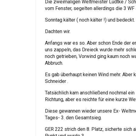
Die zweimaligen Weltmeister Lüdtke / Sch
vom Fenster, segelten allerdings die 3 WF
Sonntag kälter ( noch kälter !) und bedeckt
Dachten wir.
Anfangs war es so. Aber schon Ende der er
uns zappeln, das Dreieck wurde mehr schle
noch getrieben, Vorwind ging kaum noch was
Abbruch.
Es gab überhaupt keinen Wind mehr. Aber ku
Schneider .
Tatsächlich kam anschließend nochmal ein l
Richtung, aber es reichte für eine kurze Wet
Diese gewannen wieder unsere Ex- Weltmei
Tages- 3. den Gesamtsieg.
GER 222 strich den 8. Platz, sicherte sich
Punkt und wurde 3.