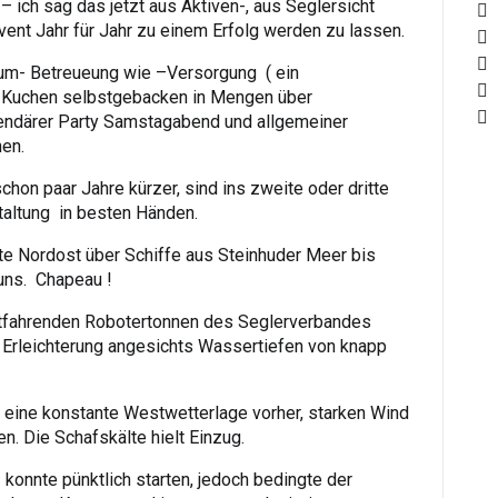
b – ich sag das jetzt aus Aktiven-, aus Seglersicht
Event Jahr für Jahr zu einem Erfolg werden zu lassen.
m- Betreueung wie –Versorgung ( ein
 , Kuchen selbstgebacken in Mengen über
endärer Party Samstagabend und allgemeiner
hen.
chon paar Jahre kürzer, sind ins zweite oder dritte
taltung in besten Händen.
te Nordost über Schiffe aus Steinhuder Meer bis
uns. Chapeau !
stfahrenden Robotertonnen des Seglerverbandes
e Erleichterung angesichts Wassertiefen von knapp
 eine konstante Westwetterlage vorher, starken Wind
en. Die Schafskälte hielt Einzug.
 konnte pünktlich starten, jedoch bedingte der