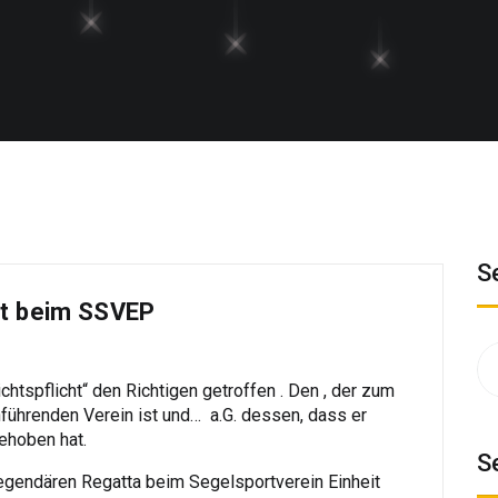
S
ft beim SSVEP
Su
na
ichtspflicht“ den Richtigen getroffen . Den , der zum
chführenden Verein ist und… a.G. dessen, dass er
ehoben hat.
S
legendären Regatta beim Segelsportverein Einheit