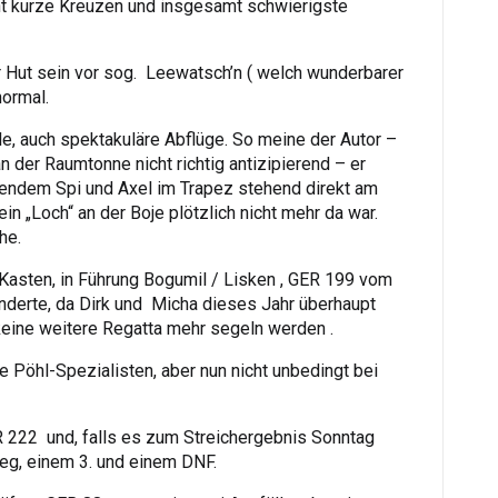
t kurze Kreuzen und insgesamt schwierigste
er Hut sein vor sog. Leewatsch’n ( welch wunderbarer
normal.
le, auch spektakuläre Abflüge. So meine der Autor –
n der Raumtonne nicht richtig antizipierend – er
ehendem Spi und Axel im Trapez stehend direkt am
n „Loch“ an der Boje plötzlich nicht mehr da war.
he.
 Kasten, in Führung Bogumil / Lisken , GER 199 vom
nderte, da Dirk und Micha dieses Jahr überhaupt
keine weitere Regatta mehr segeln werden .
 Pöhl-Spezialisten, aber nun nicht unbedingt bei
ER 222 und, falls es zum Streichergebnis Sonntag
eg, einem 3. und einem DNF.