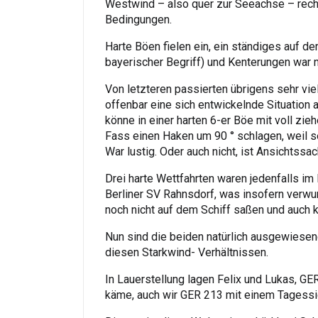
Westwind – also quer zur Seeachse – rech
Bedingungen.
Harte Böen fielen ein, ein ständiges auf d
bayerischer Begriff) und Kenterungen war 
Von letzteren passierten übrigens sehr vie
offenbar eine sich entwickelnde Situation a
könne in einer harten 6-er Böe mit voll zi
Fass einen Haken um 90 ° schlagen, weil sei
War lustig. Oder auch nicht, ist Ansichtssac
Drei harte Wettfahrten waren jedenfalls im
Berliner SV Rahnsdorf, was insofern verwu
noch nicht auf dem Schiff saßen und auch 
Nun sind die beiden natürlich ausgewiesene
diesen Starkwind- Verhältnissen.
In Lauerstellung lagen Felix und Lukas, G
käme, auch wir GER 213 mit einem Tagessi