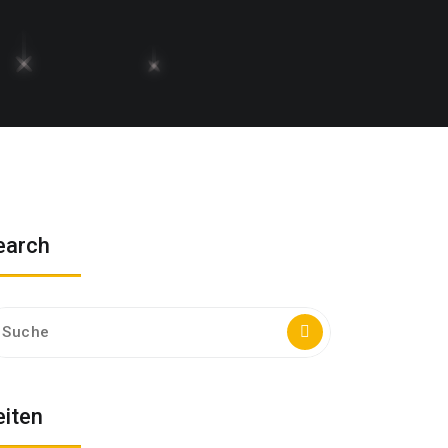
earch
che
ch:
eiten