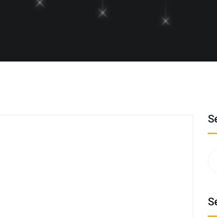
S
Su
na
S