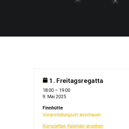
1. Freitagsregatta
1.
18:00
–
19:00
9. Mai 2025
Freitagsregatta
Finnhütte
Veranstaltungsort anschauen
Kompletten Kalender ansehen