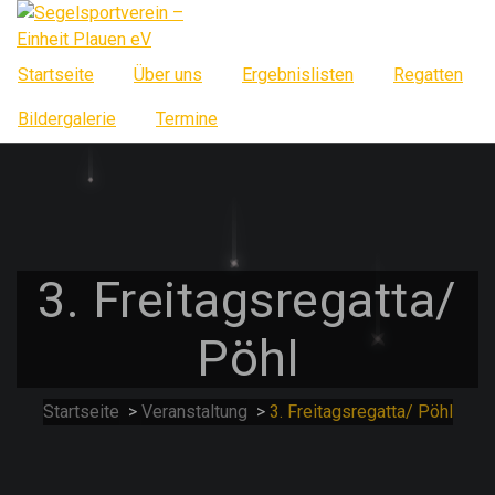
Springe
zum
Inhalt
Startseite
Über uns
Ergebnislisten
Regatten
Bildergalerie
Termine
3. Freitagsregatta/
Pöhl
Startseite
>
Veranstaltung
>
3. Freitagsregatta/ Pöhl