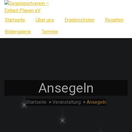
Springe
zum
Inhalt
Startseite
Über uns
Ergebnislisten
Regatten
Bildergalerie
Termine
Ansegeln
Startseite
>
Veranstaltung
>
Ansegeln