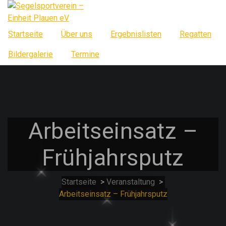
Springe
zum
Inhalt
Startseite
Über uns
Ergebnislisten
Regatten
Bildergalerie
Termine
Arbeitseinsatz –
Frühjahrsputz
Startseite
>
Veranstaltung
>
Arbeitseinsatz – Frühjahrsputz