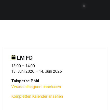
LM FD
LM
13:00
–
14:00
13. Juni 2026
–
14. Juni 2026
FD
Talsperre Pöhl
Veranstaltungsort anschauen
Kompletten Kalender ansehen