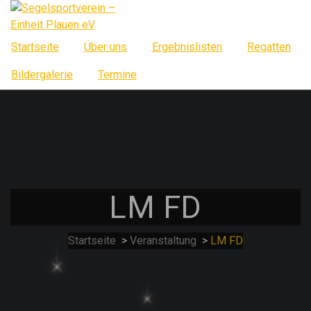
Springe
zum
Inhalt
Startseite
Über uns
Ergebnislisten
Regatten
Bildergalerie
Termine
LM FD
Startseite
>
Veranstaltung
>
LM FD