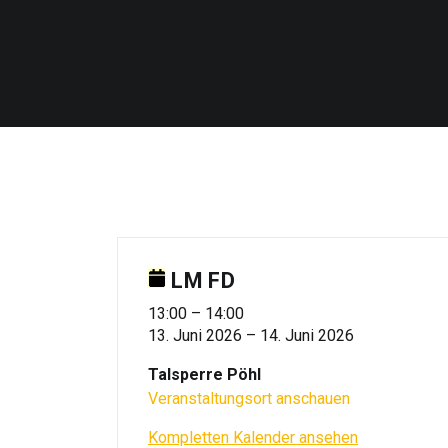
LM FD
LM
13:00
–
14:00
13. Juni 2026
–
14. Juni 2026
FD
Talsperre Pöhl
Veranstaltungsort anschauen
Kompletten Kalender ansehen