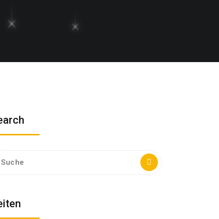
earch
che
ch:
eiten