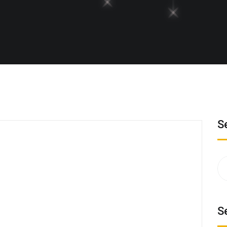
S
Su
na
S