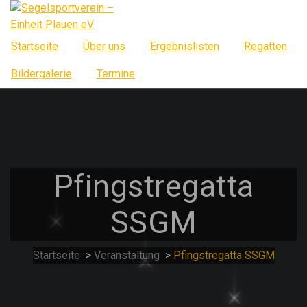
Springe
zum
Inhalt
Startseite
Über uns
Ergebnislisten
Regatten
Bildergalerie
Termine
Pfingstregatta
SSGM
Startseite
>
Veranstaltung
>
Pfingstregatta SSGM