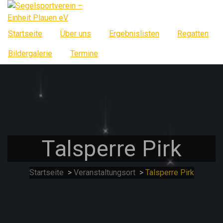
Springe
zum
Inhalt
Startseite
Über uns
Ergebnislisten
Regatten
Bildergalerie
Termine
Talsperre Pirk
Startseite
>
Veranstaltungsort
>
Talsperre Pirk