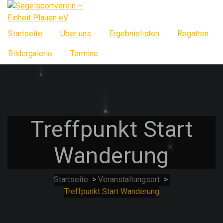
Springe
zum
Inhalt
Startseite
Über uns
Ergebnislisten
Regatten
Bildergalerie
Termine
Treffpunkt Start
Wanderung
Startseite
>
Veranstaltungsort
>
Treffpunkt Start Wanderung